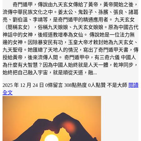
奇門遁甲，傳說由九天玄女傳給了黃帝，黃帝開始之後，
流傳中華民族文化之中。姜太公、鬼穀子、孫臏、張良、諸葛
亮、劉伯溫、李靖等，是奇門遁甲的精通應用者。 九天玄女
（簡稱玄女），俗稱九天娘娘、九天玄女娘娘。原為中國古代
神話中的女神，後經道教增奉為女仙。 傳說她是一位法力無
邊的女神。因除暴安民有功，玉皇大帝才敕封她為九天玄女、
九天聖母。她匯總了天地人的情況，寫出了奇門遁甲天書，傳
授給黃帝，後來流傳人間。 奇門遁甲中，有三奇六儀 中國人
為什麼有大智慧？因為中國人始終就是人天一體，乾坤同步，
始終把自己融入宇宙，就是順從天道，融...
2025 年 12 月 24 日
0條留言
308點熱度
0人點贊
不是大師
閱讀
全文