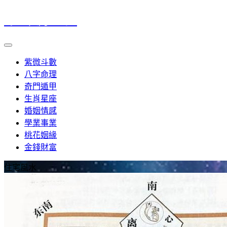
命理風水筆記
紫微斗數
八字命理
奇門遁甲
生肖星座
婚姻情感
學業事業
桃花姻緣
金錢財富
住宅風水