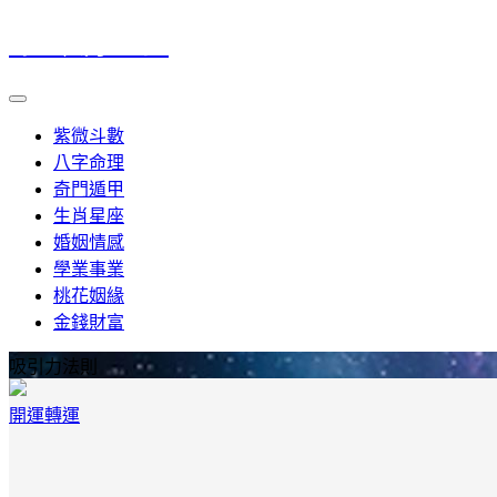
命理風水筆記
紫微斗數
八字命理
奇門遁甲
生肖星座
婚姻情感
學業事業
桃花姻緣
金錢財富
吸引力法則
開運轉運