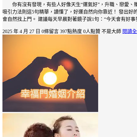
你有沒有發現，有些人好像天生“運氣好”，升職、戀愛、賺
吸引力法則這5句精華，讀懂了，好運自然向你靠近！ 發出好的
會自然找上門。 建議每天早晨對著鏡子說1句：“今天會有好事發生在
2025 年 4 月 27 日
0條留言
397點熱度
0人點贊
不是大師
閱讀全