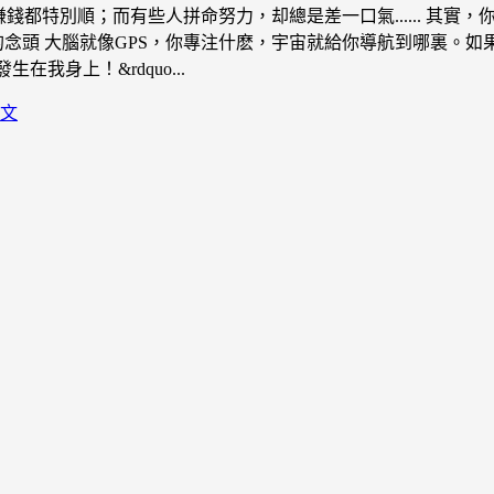
錢都特別順；而有些人拼命努力，却總是差一口氣...... 其
念頭 大腦就像GPS，你專注什麽，宇宙就給你導航到哪裏。如果
我身上！&rdquo...
文