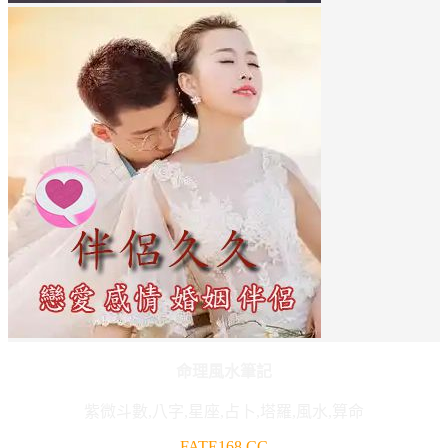
命理風水筆記
紫微斗數,八字,星座,占卜,塔羅,風水,算命
FATE168.CC