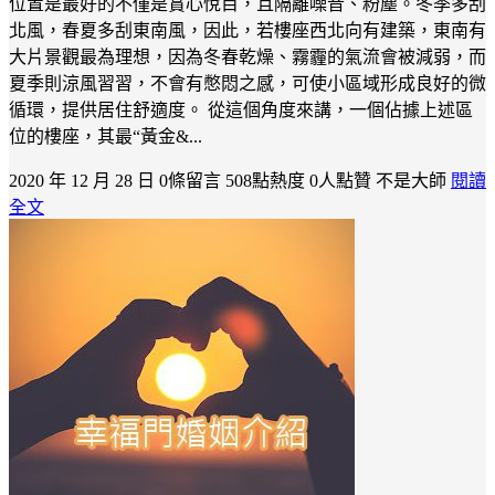
位置是最好的不僅是賞心悅目，且隔離噪音、粉塵。冬季多刮
北風，春夏多刮東南風，因此，若樓座西北向有建築，東南有
大片景觀最為理想，因為冬春乾燥、霧霾的氣流會被減弱，而
夏季則涼風習習，不會有憋悶之感，可使小區域形成良好的微
循環，提供居住舒適度。 從這個角度來講，一個佔據上述區
位的樓座，其最“黃金&...
2020 年 12 月 28 日
0條留言
508點熱度
0人點贊
不是大師
閱讀
全文