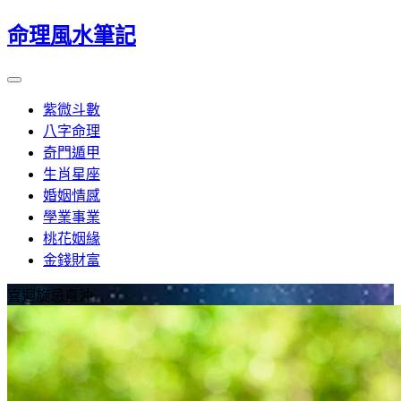
命理風水筆記
紫微斗數
八字命理
奇門遁甲
生肖星座
婚姻情感
學業事業
桃花姻緣
金錢財富
喜迴旋忌直沖