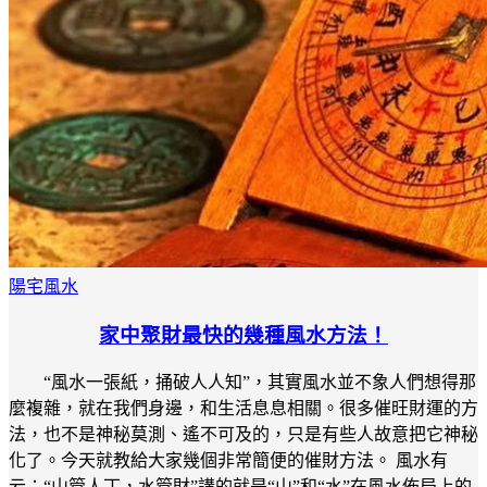
陽宅風水
家中聚財最快的幾種風水方法！
“風水一張紙，捅破人人知”，其實風水並不象人們想得那
麼複雜，就在我們身邊，和生活息息相關。很多催旺財運的方
法，也不是神秘莫測、遙不可及的，只是有些人故意把它神秘
化了。今天就教給大家幾個非常簡便的催財方法。 風水有
云：“山管人丁，水管財”講的就是“山”和“水”在風水佈局上的