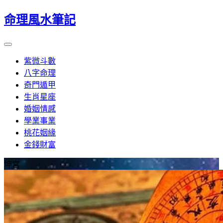
命理風水筆記
紫微斗數
八字命理
奇門遁甲
生肖星座
婚姻情感
學業事業
桃花姻緣
金錢財富
坤宮