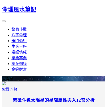
命理風水筆記
紫微斗數
八字命理
奇門遁甲
生肖星座
婚姻情感
學業事業
桃花姻緣
金錢財富
太陽星
紫微斗數
紫微斗數太陽星的星曜屬性與入12宮分析