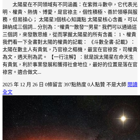
太陽星在不同領域有不同涵義：在紫微斗數中，它代表光
明、權貴、熱情、博愛，是官祿主，個性積極、善於領導與服
務，但易操心； 太陽星3個核心知識點 太陽星核心含義，可以
歸納成三個詞... 分別為：“權貴”“散發”“男星” 我們可以通過這
三個詞，來發散思維，從而掌握太陽星的所有含義： 1、權貴
我們看一下全書對太陽的權貴的記載： 《斗數全書·記載》：
太陽在數主人有貴氣，乃官祿之樞機，最宜在官祿宮，司權貴
為文，遇天刑為武。 【一行注解】：就是說太陽星在命天生
有貴氣，利於事業發展和獲得社會地位，最好的位置是落在官
祿宮。適合做文...
2025 年 12 月 26 日
0條留言
397點熱度
0人點贊
不是大師
閱讀
全文