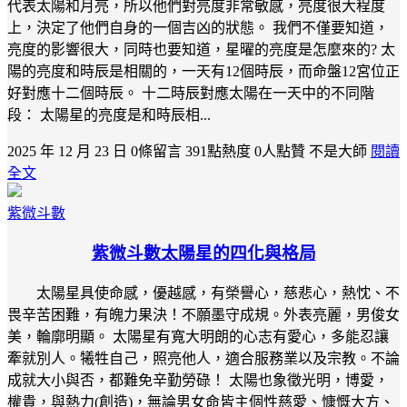
代表太陽和月亮，所以他們對亮度非常敏感，亮度很大程度
上，決定了他們自身的一個吉凶的狀態。 我們不僅要知道，
亮度的影響很大，同時也要知道，星曜的亮度是怎麼來的? 太
陽的亮度和時辰是相關的，一天有12個時辰，而命盤12宮位正
好對應十二個時辰。 十二時辰對應太陽在一天中的不同階
段： 太陽星的亮度是和時辰相...
2025 年 12 月 23 日
0條留言
391點熱度
0人點贊
不是大師
閱讀
全文
紫微斗數
紫微斗數太陽星的四化與格局
太陽星具使命感，優越感，有榮譽心，慈悲心，熱忱、不
畏辛苦困難，有魄力果決！不願墨守成規。外表亮麗，男俊女
美，輪廓明顯。 太陽星有寬大明朗的心志有愛心，多能忍讓
牽就別人。犧牲自己，照亮他人，適合服務業以及宗教。不論
成就大小與否，都難免辛勤勞碌！ 太陽也象徵光明，博愛，
權貴，與熱力(創造)，無論男女命皆主個性慈愛、慷慨大方、