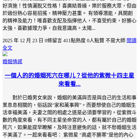
好濟施！性情灑脫又性格！喜廣結善緣，樂於服務大眾，但由
於過份熱心容易招搖，精神壓力甚重。 有領導潛能，具開創
的精神及能力！唯喜歡支配及指揮他人，不喜受約束，好勝心
太強，喜歡據理力爭，自我意識高。太陽...
2025 年 12 月 23 日
0條留言
411點熱度
0人點贊
不是大師
閱讀
全文
婚姻情感
一個人的的婚姻死穴在哪儿？從他的紫微十四主星
來看看...
對於已婚男女來說，婚姻的美滿與否是與自己的生活和事
業息息相關的，俗話說“家和萬事興”。而要想使自己的婚姻生
活幸福美滿，夫妻之間的相處之道是必須要學習的。從紫微斗
數的角度來看，有不同主星坐命宮的人，都有屬於自己的婚姻
死穴，如果能提早瞭解，及時注意避免的話，就不愁婚姻生活
不美滿了。一起來看看吧： 紫微星 “高處不勝寒”是他的內心