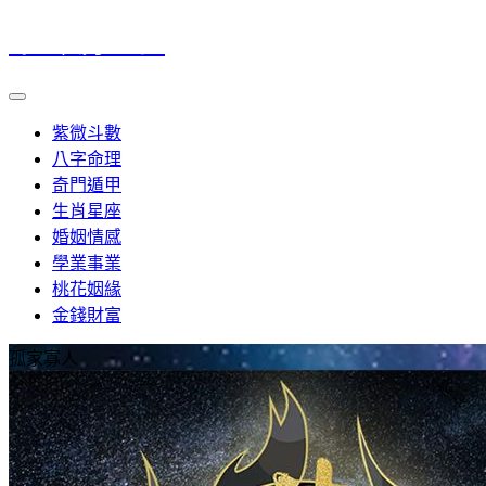
命理風水筆記
紫微斗數
八字命理
奇門遁甲
生肖星座
婚姻情感
學業事業
桃花姻緣
金錢財富
孤家寡人