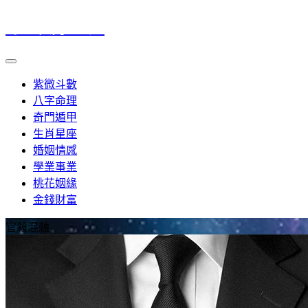
命理風水筆記
紫微斗數
八字命理
奇門遁甲
生肖星座
婚姻情感
學業事業
桃花姻緣
金錢財富
官殺混雜