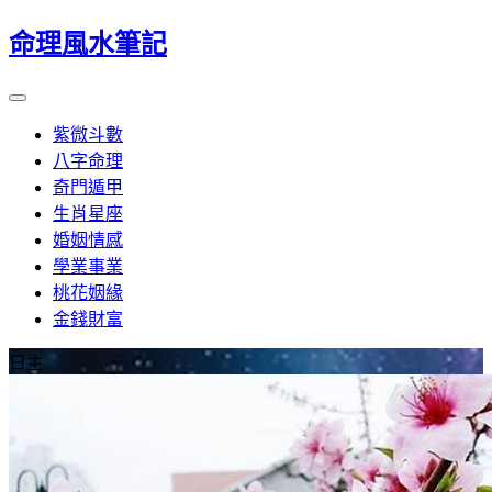
命理風水筆記
紫微斗數
八字命理
奇門遁甲
生肖星座
婚姻情感
學業事業
桃花姻緣
金錢財富
日主