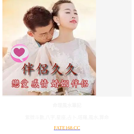
命理風水筆記
紫微斗數,八字,星座,占卜,塔羅,風水,算命
FATE168.CC