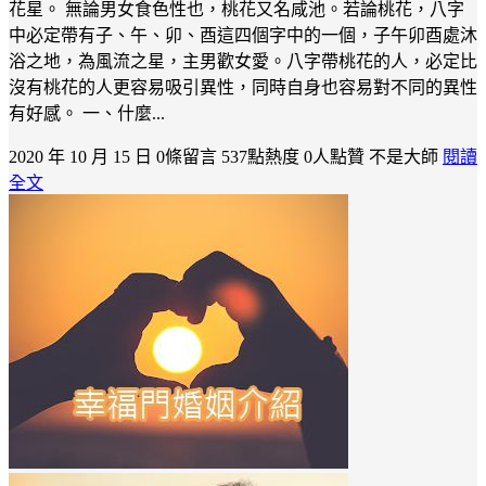
花星。 無論男女食色性也，桃花又名咸池。若論桃花，八字
中必定帶有子、午、卯、酉這四個字中的一個，子午卯酉處沐
浴之地，為風流之星，主男歡女愛。八字帶桃花的人，必定比
沒有桃花的人更容易吸引異性，同時自身也容易對不同的異性
有好感。 一、什麼...
2020 年 10 月 15 日
0條留言
537點熱度
0人點贊
不是大師
閱讀
全文