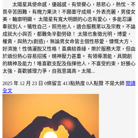
太陽星具使命感，優越感，有榮譽心，慈悲心，熱忱、不
畏辛苦困難，有魄力果決！不願墨守成規。外表亮麗，男俊女
美，輪廓明顯。 太陽星有寬大明朗的心志有愛心，多能忍讓
牽就別人。犧牲自己，照亮他人，適合服務業以及宗教。不論
成就大小與否，都難免辛勤勞碌！ 太陽也象徵光明，博愛，
權貴，與熱力(創造)，無論男女命皆主個性慈愛、慷慨大方、
好濟施！性情灑脫又性格！喜廣結善緣，樂於服務大眾，但由
於過份熱心容易招搖，精神壓力甚重。 有領導潛能，具開創
的精神及能力！唯喜歡支配及指揮他人，不喜受約束，好勝心
太強，喜歡據理力爭，自我意識高。太陽...
2025 年 12 月 23 日
0條留言
413點熱度
0人點贊
不是大師
閱讀
全文