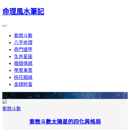
命理風水筆記
紫微斗數
八字命理
奇門遁甲
生肖星座
婚姻情感
學業事業
桃花姻緣
金錢財富
日麗中天格
紫微斗數
紫微斗數太陽星的四化與格局