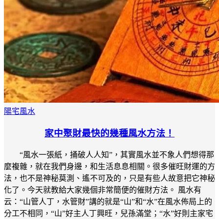
陽宅風水
家中聚財最快的幾種風水方法！
“風水一張紙，捅破人人知”，其實風水並不象人們想得那
麼複雜，就在我們身邊，和生活息息相關。很多催旺財運的方
法，也不是神秘莫測、遙不可及的，只是有些人故意把它神秘
化了。今天就教給大家幾個非常簡便的催財方法。 風水有
云：“山管人丁，水管財”講的就是“山”和“水”在風水佈局上的
分工不相同，“山”好主人丁興旺，兒孫滿堂；“水”好則主家宅