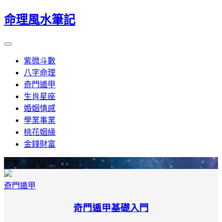
命理風水筆記
紫微斗數
八字命理
奇門遁甲
生肖星座
婚姻情感
學業事業
桃花姻緣
金錢財富
明堂
奇門遁甲
奇門遁甲基礎入門