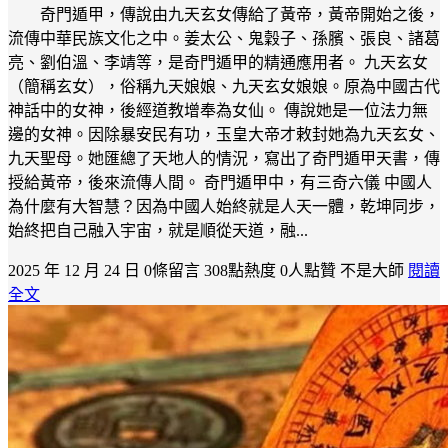
奇門遁甲，傳說由九天玄女傳給了黃帝，黃帝開始之後，
流傳中華民族文化之中。姜太公、鬼穀子、孫臏、張良、諸葛
亮、劉伯溫、李靖等，是奇門遁甲的精通應用者。 九天玄女
（簡稱玄女），俗稱九天娘娘、九天玄女娘娘。原為中國古代
神話中的女神，後經道教增奉為女仙。 傳說她是一位法力無
邊的女神。因除暴安民有功，玉皇大帝才敕封她為九天玄女、
九天聖母。她匯總了天地人的情況，寫出了奇門遁甲天書，傳
授給黃帝，後來流傳人間。 奇門遁甲中，有三奇六儀 中國人
為什麼有大智慧？因為中國人始終就是人天一體，乾坤同步，
始終把自己融入宇宙，就是順從天道，融...
2025 年 12 月 24 日
0條留言
308點熱度
0人點贊
不是大師
閱讀
全文