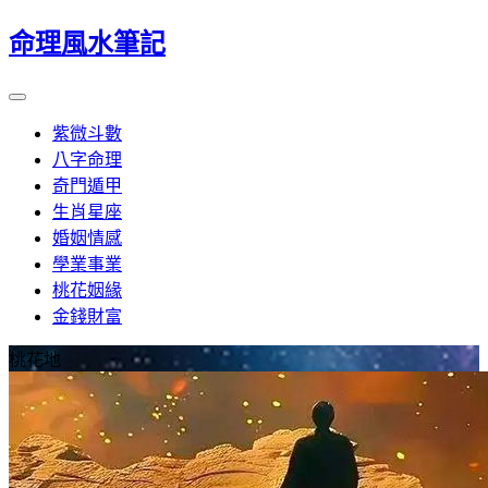
命理風水筆記
紫微斗數
八字命理
奇門遁甲
生肖星座
婚姻情感
學業事業
桃花姻緣
金錢財富
桃花地