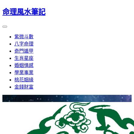
命理風水筆記
紫微斗數
八字命理
奇門遁甲
生肖星座
婚姻情感
學業事業
桃花姻緣
金錢財富
桃花宮