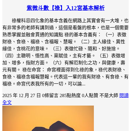
紫微斗數【祿】入12宮基本解析
祿權科忌四化象的基本含義在網路上其實會有一大堆，也
有非常多的老師有講到過，這個是看盤的根本，也是一個需要
熟悉掌握並融會貫通的知識點 祿的基本含義有： （一）表徵
財祿、食祿、福祿、含福報、慧報。 （二）主人緣佳、異性
緣佳，含桃花的意味。 （三）表徵忙碌、隨和、好施捨。
（四）主聰明、悟性高、稟賦佳，主有才藝。 （五）表徵增
加、增多，指財方面。 （六）有解厄制化之功，與健康，壽
元有關。 祿在命宮： 命宮裡面得到化祿的象，祿代表財祿、
食祿、福祿含福報慧報。代表這一輩的我有財祿、有食祿、有
福祿。命宮代表我所有的一切，可以論...
2025 年 12 月 27 日
0條留言
285點熱度
0人點贊
不是大師
閱讀
全文