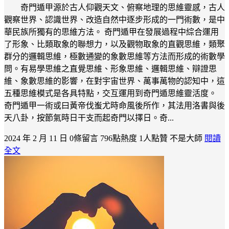
奇門遁甲源於古人仰觀天文、俯察地理的思維靈感，古人
觀察世界、認識世界、改造自然中逐步形成的一門術數，是中
華民族所獨有的思維方法。 奇門遁甲在發展過程中綜合運用
了形象、比類取象的聯想力，以及觀物取象的直觀思維，類聚
群分的邏輯思維，極數通變的象數思維等方法而形成的術數學
問。有易學思維之直覺思維、形象思維、邏輯思維、辯證思
維、象數思維的影響，在對宇宙世界、萬事萬物的認知中，這
五種思維模式是各具特點，交互運用到奇門遁思維靈活度。
奇門遁甲一術或曰黃帝伐蚩尤時命風後所作，其法用洛書與後
天八卦，按節氣時日干支而起奇門以擇日。奇...
2024 年 2 月 11 日
0條留言
796點熱度
1人點贊
不是大師
閱讀
全文