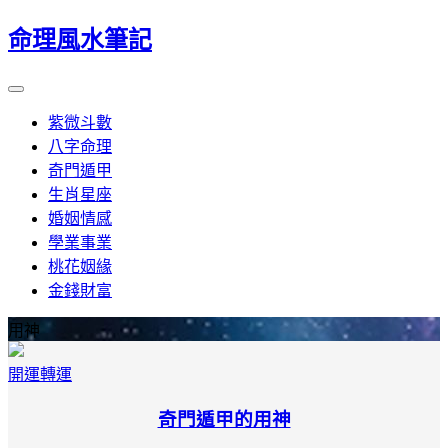
命理風水筆記
紫微斗數
八字命理
奇門遁甲
生肖星座
婚姻情感
學業事業
桃花姻緣
金錢財富
用神
開運轉運
奇門遁甲的用神