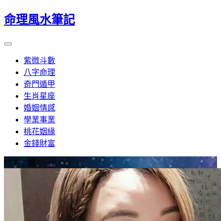
命理風水筆記
紫微斗數
八字命理
奇門遁甲
生肖星座
婚姻情感
學業事業
桃花姻緣
金錢財富
結不了婚