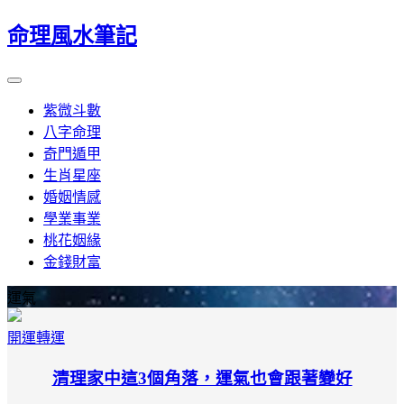
命理風水筆記
紫微斗數
八字命理
奇門遁甲
生肖星座
婚姻情感
學業事業
桃花姻緣
金錢財富
運氣
開運轉運
清理家中這3個角落，運氣也會跟著變好