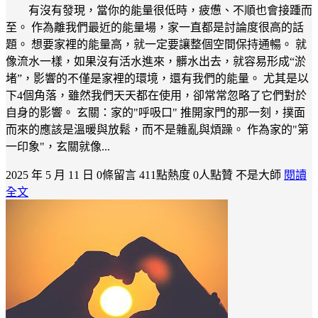
有沒有發現，當你的能量很低時，疲憊、不順也會接踵而
至。 作為離我們最近的能量場，家一直都是討論度很高的話
題。 想要家裡的能量高，就一定要讓整個空間保持通暢。 就
像流水一樣，如果沒有活水進來，髒水出去，就容易形成“淤
堵”，影響的不僅是家裡的環境，還有我們的能量。 尤其是以
下4個角落，雖然我們天天都在使用，卻常常忽略了它們對於
自身的影響。 玄關：家的"呼吸口" 推開家門的那一刻，撲面
而來的應該是溫暖與放鬆，而不是雜亂與煩躁。 作為家的"第
一印象"，玄關就像...
2025 年 5 月 11 日
0條留言
411點熱度
0人點贊
不是大師
閱讀
全文