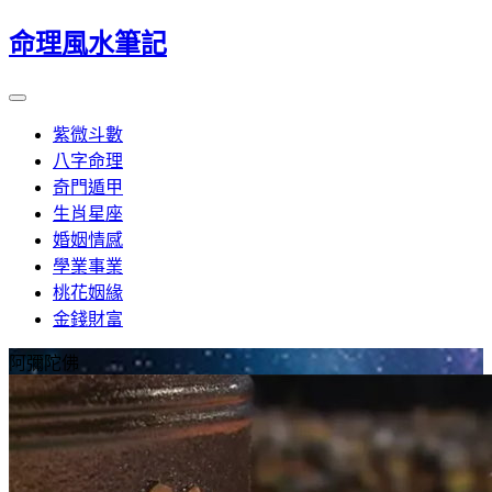
命理風水筆記
紫微斗數
八字命理
奇門遁甲
生肖星座
婚姻情感
學業事業
桃花姻緣
金錢財富
阿彌陀佛