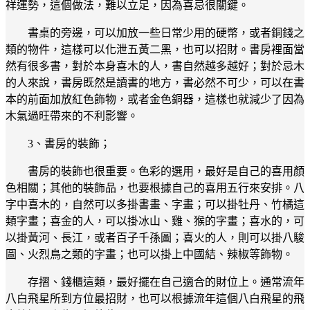
祥運勢，這個做法，難以立足，因為喜忌很關鍵。
書桌的旁邊，可以加放一些日常少用的硬幣，或者銅錢之
類的物件，這樣可以化泄五黃二黑，也可以招財。書房裡面當
然有很多書，對於本身喜木的人，書自然越多越好；對於忌木
的人來說，書房既然是讀書的地方，書必然不可少，可以在書
本的前面加放紅色飾物，或者金色銅器，這樣也就減少了因為
木氣過旺帶來的不利影響。
3、書房的裝飾；
書房的裝飾也很重要。色彩的選用，最好是自己的喜用顏
色相關；其他的裝飾品，也要根據自己的喜用五行來安排。八
字中喜木的，自然可以多掛書畫、字畫；可以掛牡丹、竹橘這
類字畫；喜金的人，可以掛冰山、雞、猴的字畫；喜水的，可
以掛黃河、長江，或者百子千孫圖；喜火的人，則可以掛八駿
圖、火烈鳥之類的字畫；也可以掛上中國結、辣椒等飾物。
存摺、錢櫃這類，最好擺在自己適合的財位上。通常流年
八白飛星所到方位最招財，也可以根據流年這個八白飛星的飛