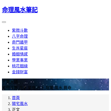
命理風水筆記
紫微斗數
八字命理
奇門遁甲
生肖星座
婚姻情感
學業事業
桃花姻緣
金錢財富
不是大師
紫微斗數,八字,星座,占卜,塔羅,風水,算命
首頁
陽宅風水
正文