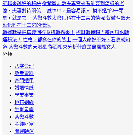
氣越來越好的秘訣
從紫微斗數夫妻宮來看能娶到怎樣的老
婆、夫妻對待關係…
感情中，最容易讓人“摸不透”的一顆
星，就是它！
紫微斗數太陰化科在十二宮的情況
紫微斗數天
梁化科在十二宮的情況
轉運就是把這幾個行為扭轉過來！
招財轉運趨吉避凶風水轉
運秘法！
性格，都寫在你的臉上
一個人命好不好，看嘴就知
道
紫微斗數的天魁星
從面相來分析什麼是最風騷女人
分類
八字命理
參考資料
奇門遁甲
婚姻情感
學業事業
桃花姻緣
生肖星座
紫微斗數
金錢財富
開運轉運