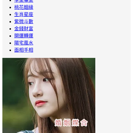
學業事業
桃花姻緣
生肖星座
紫微斗數
金錢財富
開運轉運
陽宅風水
面相手相