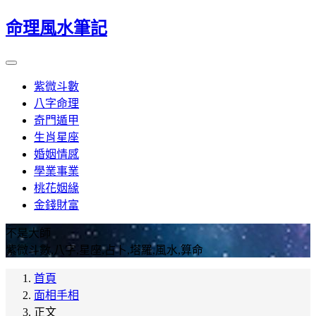
命理風水筆記
紫微斗數
八字命理
奇門遁甲
生肖星座
婚姻情感
學業事業
桃花姻緣
金錢財富
不是大師
紫微斗數,八字,星座,占卜,塔羅,風水,算命
首頁
面相手相
正文