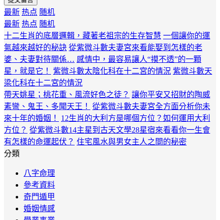
最新
热点
随机
最新
热点
随机
十二生肖的底層邏輯，藏著老祖宗的生存智慧
一個讓你的運
氣越來越好的秘訣
從紫微斗數夫妻宮來看能娶到怎樣的老
婆、夫妻對待關係…
感情中，最容易讓人“摸不透”的一顆
星，就是它！
紫微斗數太陰化科在十二宮的情況
紫微斗數天
梁化科在十二宮的情況
帶天姚星；桃花重、風流好色之徒？
讓你平安又招財的陶威
素彎、鬼王、多聞天王！
從紫微斗數夫妻宮全方面分析你未
來十年的婚姻！
12生肖的大利方是哪個方位？如何運用大利
方位？
從紫微斗數14主星到古天文學28星宿來看看你一生會
有怎樣的命運起伏？
住宅風水與男女主人之間的秘密
分類
八字命理
參考資料
奇門遁甲
婚姻情感