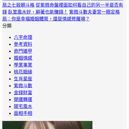
局之七殺朝斗格
從紫微命盤裡面如何看自己的另一半是否有
錢
臥室風水好，躺著也能賺錢！
紫微斗數夫妻宮一眼定格
局：你是幸福婚姻體質，還是情感修羅場？
分類
八字命理
參考資料
奇門遁甲
婚姻情感
學業事業
桃花姻緣
生肖星座
紫微斗數
金錢財富
開運轉運
陽宅風水
面相手相