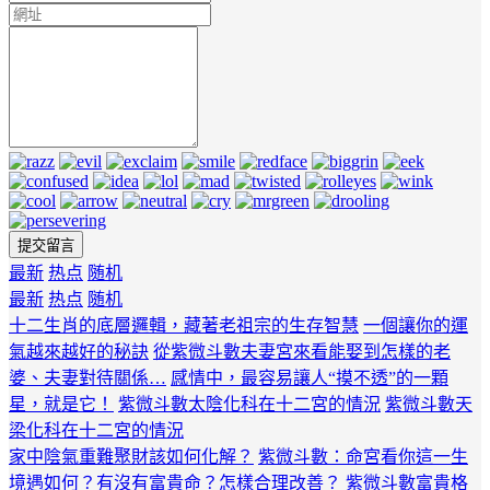
最新
热点
随机
最新
热点
随机
十二生肖的底層邏輯，藏著老祖宗的生存智慧
一個讓你的運
氣越來越好的秘訣
從紫微斗數夫妻宮來看能娶到怎樣的老
婆、夫妻對待關係…
感情中，最容易讓人“摸不透”的一顆
星，就是它！
紫微斗數太陰化科在十二宮的情況
紫微斗數天
梁化科在十二宮的情況
家中陰氣重難聚財該如何化解？
紫微斗數：命宮看你這一生
境遇如何？有沒有富貴命？怎樣合理改善？
紫微斗數富貴格