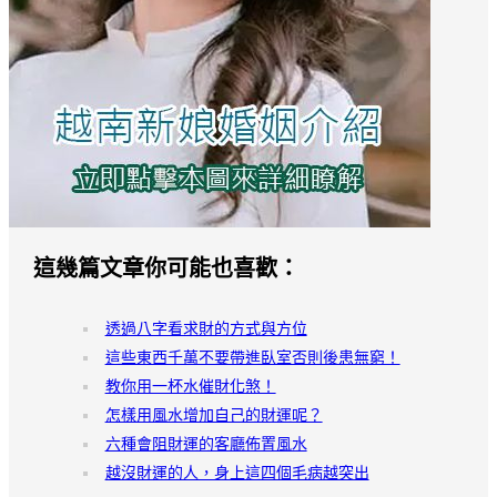
這幾篇文章你可能也喜歡：
透過八字看求財的方式與方位
這些東西千萬不要帶進臥室否則後患無窮！
教你用一杯水催財化煞！
怎樣用風水增加自己的財運呢？
六種會阻財運的客廳佈置風水
越沒財運的人，身上這四個毛病越突出