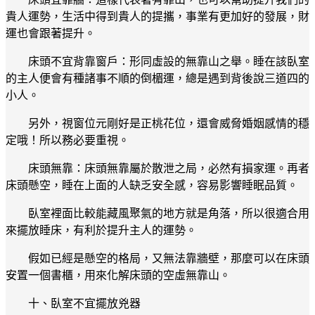
貴人運勢，生活中得到貴人的提攜，事業有更加好的發展，財
運也會跟著提升。
床頭不宜背靠窗戶：形同虛設的無靠山之舉。睡在該臥室
的主人便會有種諸事不順的倒楣運，總是遇到背後說三道四的
小人。
另外，視窗位元剛好是正桃花位，還會威脅婚姻感情的穩
定哦！所以務必要重視。
床頭無靠：床頭無靠屬於散泄之局，必然有損家運。再者
床頭懸空，睡在上面的人缺乏安全感，容易影響睡眠品質。
臥室裡面比較能藏風聚氣的地方就是角落，所以很適合用
來擺放睡床，有利於提升主人的運勢。
假如已經是懸空的格局，又無法靠牆壁，那麼可以在床頭
安置一個書櫃，用來化解床頭的空虛無靠山。
十、臥室不宜擺放兇器