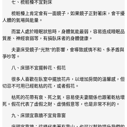
七、梳粧檯不宜對床
梳粧檯上肯定會有一面鏡子，如果鏡子正對著床，會干擾
人體的氣場與能量。
而當人處於睡眠狀態時，身體氣能最弱，容易造成睡眠品
質差、神經衰弱等，有損臥床者的身體健康。
夫妻床受鏡子“光煞”的影響，會導致感情不和、多矛盾與
爭吵等。
八、床頭不宜擺幹花、假花
很多人喜歡在臥室中擺放花卉，以增加房間的溫馨感，但
切忌不可用已經乾枯的花，或者假花。
枯死的花帶有衰、死之氣，容易使夫妻關係也跟著乾枯壞
死。假花代表了虛假之財、虛情假意等，也是非常不利的。
九、床頭宜靠牆不宜背靠窗
床頭宜靠牆：這樣代表著有靠山，也可以幫助提升我們的