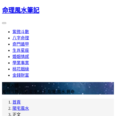
命理風水筆記
紫微斗數
八字命理
奇門遁甲
生肖星座
婚姻情感
學業事業
桃花姻緣
金錢財富
不是大師
紫微斗數,八字,星座,占卜,塔羅,風水,算命
首頁
陽宅風水
正文