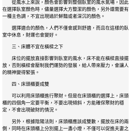
從風水上來說，顏色會影響到整個臥室的風水氣場，因此
在選擇臥室顏色時，儘量選擇大方整潔的顏色，另外還需要有
一種主色調，不宜出現過於鮮豔或者深沉的顏色。
選擇適合的顏色，人們不僅會感到舒適，而且在這樣的臥
室中休息，財運也會變好。
三、床體不宜在橫樑之下
床位的擺放直接影響到臥室的風水，床不能在橫樑直接擺
放，否則橫樑會壓制我們運勢的發展，給人帶來壓力，會讓人
的精神變得緊張。
四、床頭櫃要成雙
可以利用床頭櫃進行聚財。但是在床頭櫃的選擇上，床頭
櫃的四個角一定要平衡，不要出現傾斜，方能確保聚財的穩
定，不會出現破財的情況。
另外，根據陰陽法則，床頭櫃應該成雙數，擺放在床的兩
側，同時在床頭櫃上分別擺上一盞小燈，不僅可以促進夫妻之