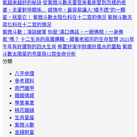
氣越來越好的秘訣
從紫微斗數夫妻宮來看能娶到怎樣的老
婆、夫妻對待關係…
感情中，最容易讓人“摸不透”的一顆
星，就是它！
紫微斗數太陰化科在十二宮的情況
紫微斗數天
梁化科在十二宮的情況
紫微斗數：淺說破軍
你是"滿口佛話，一臉佛相，一身佛
氣"嗎？
十二生肖的底層邏輯，藏著老祖宗的生存智慧
2021年
牛年有好運勢的四大生肖
佈置好家中財庫好風水的重點
紫微
斗數太陽星的亮度與12宮坐命分析
分類
八字命理
參考資料
奇門遁甲
婚姻情感
學業事業
桃花姻緣
生肖星座
紫微斗數
金錢財富