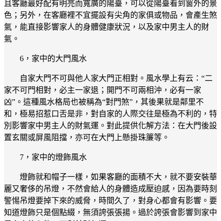
且客廳最好配有明亮而寬廣的陽臺，可以從陽臺看到窗外的景
色；另外，在客廳裡不宜擺設有尖角的家俱或物品，會產生煞
氣，能直接影響家人的身體健康狀況，以及家中男主人的財
氣。
6，家中的大門風水
自家大門不可與他人家大門正相對。風水學上有云：“二
家不可門相對，必主一家退；開門不可兩相沖，必有一家
凶”。這種風水格局也被稱為“對門煞”，其後果就是鄰里不
和，極易招惹口舌是非，對自家的人際交往是極為不利的，特
別影響家中男主人的財氣運。對此提供化解方法：在大門後設
置玄關或屏風阻擋，亦可在大門上懸掛珠簾等。
7，家中的燈飾風水
燈飾就和帽子一樣，如果客廳的面積不大，就不要安裝華
麗又奢侈的吊燈，不然會給人的身體造成壓迫感，因為要時刻
警惕吊燈要掉下來的威脅，時間久了，對身心都會有影響。要
知道燈飾只是個點綴，無須誇張張揚。過於誇張會影響到家中