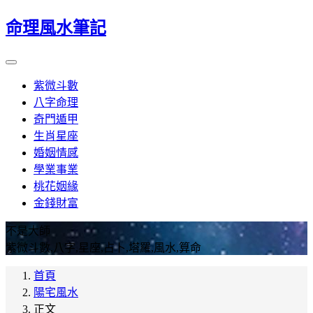
命理風水筆記
紫微斗數
八字命理
奇門遁甲
生肖星座
婚姻情感
學業事業
桃花姻緣
金錢財富
不是大師
紫微斗數,八字,星座,占卜,塔羅,風水,算命
首頁
陽宅風水
正文