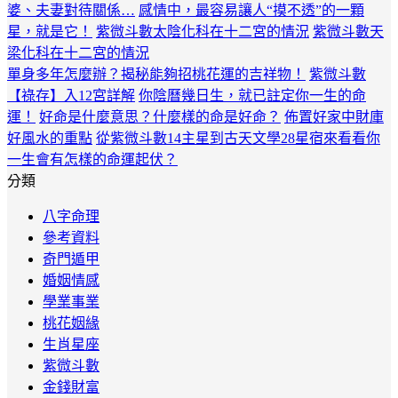
婆、夫妻對待關係…
感情中，最容易讓人“摸不透”的一顆
星，就是它！
紫微斗數太陰化科在十二宮的情況
紫微斗數天
梁化科在十二宮的情況
單身多年怎麼辦？揭秘能夠招桃花運的吉祥物！
紫微斗數
【祿存】入12宮詳解
你陰曆幾日生，就已註定你一生的命
運！
好命是什麼意思？什麼樣的命是好命？
佈置好家中財庫
好風水的重點
從紫微斗數14主星到古天文學28星宿來看看你
一生會有怎樣的命運起伏？
分類
八字命理
參考資料
奇門遁甲
婚姻情感
學業事業
桃花姻緣
生肖星座
紫微斗數
金錢財富