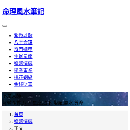
命理風水筆記
紫微斗數
八字命理
奇門遁甲
生肖星座
婚姻情感
學業事業
桃花姻緣
金錢財富
不是大師
紫微斗數,八字,星座,占卜,塔羅,風水,算命
首頁
婚姻情感
正文