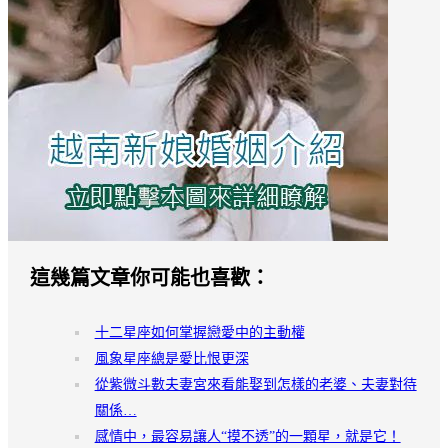
這幾篇文章你可能也喜歡：
十二星座如何掌握戀愛中的主動權
風象星座總是愛比恨更深
從紫微斗數夫妻宮來看能娶到怎樣的老婆、夫妻對待
關係…
感情中，最容易讓人“摸不透”的一顆星，就是它！