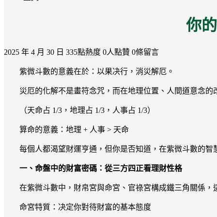
你的
2025 年 4 月 30 日
335點熱度
0人點贊
0條留言
紫微斗數的意義在於：以果决行，消災解厄。
災厄的化解不是畫符念咒，而在地理位置、人間道意念的
（天命占 1/3，地理占 1/3，人事占 1/3）
算命的意義：地理 + 人事 > 天命
每個人都渴望財運亨通，但你是否知道，在紫微斗數的智
一、命盤中的財富密碼：從三方四正看理財性格
在紫微斗數中，財帛宮與命宮、官祿宮構成鐵三角關係，
命宮特質：决定你對待財富的基本態度