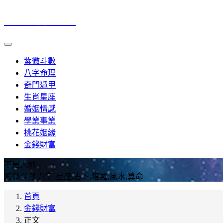
命理風水筆記
紫微斗數
八字命理
奇門遁甲
生肖星座
婚姻情感
學業事業
桃花姻緣
金錢財富
不是大師
紫微斗數,八字,星座,占卜,塔羅,風水,算命
首頁
金錢財富
正文