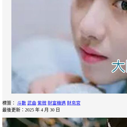
標簽：
斗數
武曲
紫微
財富機遇
財帛宮
最後更新：2025 年 4 月 30 日