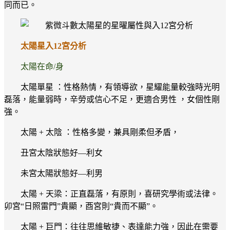
同而已。
太陽星入12宮分析
太陽在命/身
太陽單星 ：性格熱情，有領導欲，星耀能量較強時光明
磊落，能量弱時，辛勞或信心不足，更適合男性 ，女個性剛
強。
太陽 + 太陰 ：性格多變，兼具剛柔但矛盾，
丑宮太陰狀態好—利女
未宮太陽狀態好—利男
太陽 + 天梁：正直磊落，有原則，喜研究學術或法律。
卯宮“日照雷門”貴顯，酉宮則“貴而不顯”。
太陽 + 巨門：往往思維敏捷、表達能力強，因此在需要