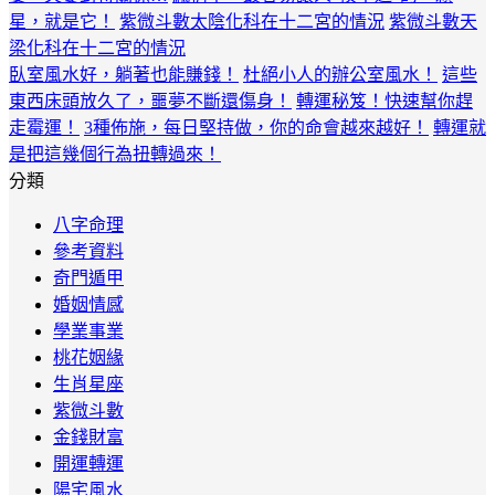
星，就是它！
紫微斗數太陰化科在十二宮的情況
紫微斗數天
梁化科在十二宮的情況
臥室風水好，躺著也能賺錢！
杜絕小人的辦公室風水！
這些
東西床頭放久了，噩夢不斷還傷身！
轉運秘笈！快速幫你趕
走霉運！
3種佈施，每日堅持做，你的命會越來越好！
轉運就
是把這幾個行為扭轉過來！
分類
八字命理
參考資料
奇門遁甲
婚姻情感
學業事業
桃花姻緣
生肖星座
紫微斗數
金錢財富
開運轉運
陽宅風水