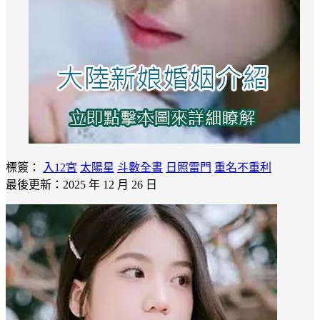
標簽：
入12宮
太陽星
斗數全書
日照雷門
重名不重利
最後更新：2025 年 12 月 26 日