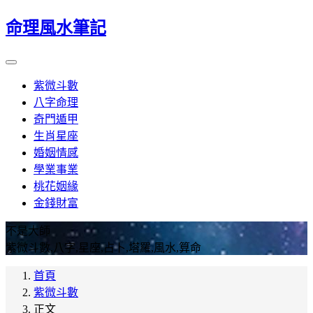
命理風水筆記
紫微斗數
八字命理
奇門遁甲
生肖星座
婚姻情感
學業事業
桃花姻緣
金錢財富
不是大師
紫微斗數,八字,星座,占卜,塔羅,風水,算命
首頁
紫微斗數
正文