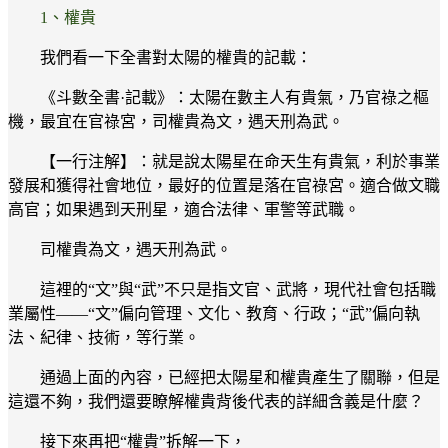
1、權貴
我們看一下全書對太陽的權貴的記載：
《斗數全書·記載》：太陽在數主人有貴氣，乃官祿之樞
機，最宜在官祿宮，司權貴為文，遇天刑為武。
【一行注解】：就是說太陽星在命天生有貴氣，利於事業
發展和獲得社會地位，最好的位置是落在官祿宮。適合做文職
高官；如果遇到天刑星，適合法律、軍警等武職。
司權貴為文，遇天刑為武。
這裡的“文”與“武”不只是指文官、武將，現代社會包括職
業屬性——“文”偏向管理、文化、教育、行政；“武”偏向執
法、紀律、技術，等行業。
通過上面的內容，已經把太陽星和權貴產生了關聯，但是
這還不夠，我們還要瞭解權貴背後代表的詳細含義是什麼？
接下來再把“權貴”拆解一下，