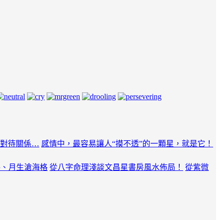
對待關係…
感情中，最容易讓人“摸不透”的一顆星，就是它！
格、月生滄海格
從八字命理淺談文昌星書房風水佈局！
從紫微