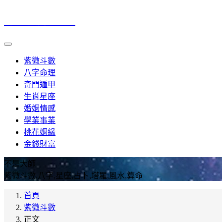
命理風水筆記
紫微斗數
八字命理
奇門遁甲
生肖星座
婚姻情感
學業事業
桃花姻緣
金錢財富
不是大師
紫微斗數,八字,星座,占卜,塔羅,風水,算命
首頁
紫微斗數
正文