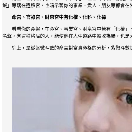
銊」等落在遷移宮，也暗示著你的事業、貴人、朋友等都會在
命宮、官祿宮、財帛宮中有化權、化科、化祿
看看你的命盤，在命宮、事業宮、財帛宮中若有「化權」
名聲，有這種格局的人，能使他在人生道路中轉敗為勝，也是
綜上，是從紫微斗數的命宮對富貴命格的分析，紫微斗數