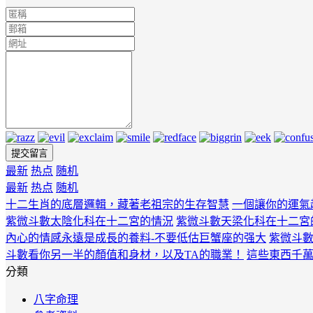
最新
热点
随机
最新
热点
随机
十二生肖的底層邏輯，藏著老祖宗的生存智慧
一個讓你的運氣
紫微斗數太陰化科在十二宮的情況
紫微斗數天梁化科在十二宮
內心的情感永遠是成長的養料-不要低估巨蟹座的强大
紫微斗
斗數看你另一半的顏值和身材，以及TA的職業！
這些東西千
分類
八字命理