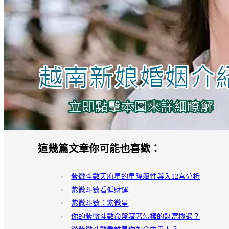
這幾篇文章你可能也喜歡：
紫微斗數天府星的星曜屬性與入12宮分析
紫微斗數看偏財運
紫微斗數：紫微星
你的紫微斗數命盤藏著怎樣的財富機遇？