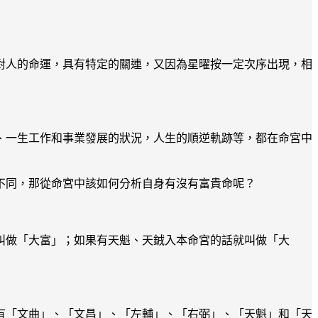
對人的命運，具有特定的關連，又因為星曜按一定次序出現，相
、一生工作和事業發展的狀況，人生的順逆軌跡等，都在命宮中
不同，那從命宮中該如何分析自身有沒有富貴命呢？
叫做「大富」；如果有天魁、天銊入本命宮的話就叫做「大
有「文曲」、「文昌」、「左輔」、「右弼」、「天魁」和「天