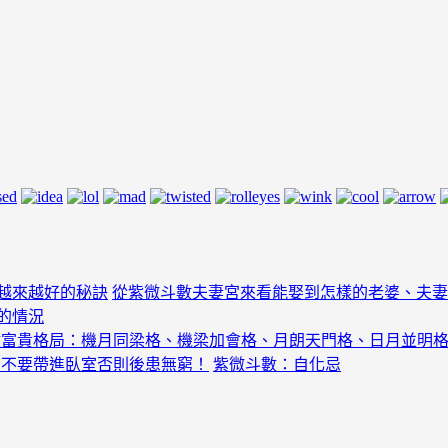
越來越好的秘訣
從紫微斗數夫妻宮來看能娶到怎樣的老婆、夫妻
的情況
數富貴格局：機月同梁格、機梁加會格、月朗天門格、日月並明
萬不要帶進臥室否則後患無窮！
紫微斗數：自化忌